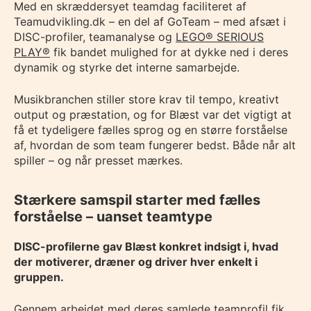
Med en skræddersyet teamdag faciliteret af
Teamudvikling.dk – en del af GoTeam – med afsæt i
DISC-profiler, teamanalyse og
LEGO® SERIOUS
PLAY®
fik bandet mulighed for at dykke ned i deres
dynamik og styrke det interne samarbejde.
Musikbranchen stiller store krav til tempo, kreativt
output og præstation, og for Blæst var det vigtigt at
få et tydeligere fælles sprog og en større forståelse
af, hvordan de som team fungerer bedst. Både når alt
spiller – og når presset mærkes.
Stærkere samspil starter med fælles
forståelse – uanset teamtype
DISC-profilerne gav Blæst konkret indsigt i, hvad
der motiverer, dræner og driver hver enkelt i
gruppen.
Gennem arbejdet med deres samlede
teamprofil
fik