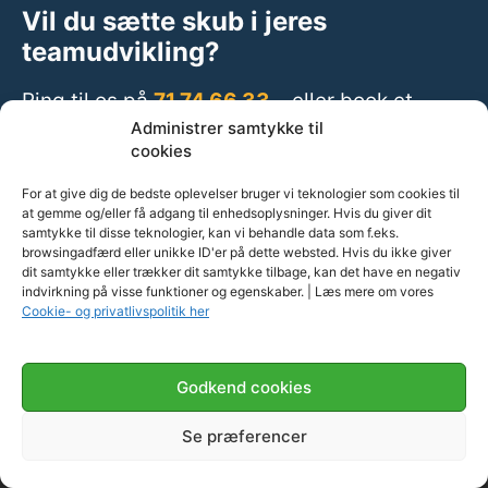
Vil du sætte skub i jeres
teamudvikling?
Ring til os på
71 74 66 33
– eller book et
opkald fra os:
Administrer samtykke til
cookies
For at give dig de bedste oplevelser bruger vi teknologier som cookies til
Book en uforpligtende samtale her
at gemme og/eller få adgang til enhedsoplysninger. Hvis du giver dit
samtykke til disse teknologier, kan vi behandle data som f.eks.
browsingadfærd eller unikke ID'er på dette websted. Hvis du ikke giver
dit samtykke eller trækker dit samtykke tilbage, kan det have en negativ
indvirkning på visse funktioner og egenskaber. | Læs mere om vores
Cookie- og privatlivspolitik her
Godkend cookies
Se præferencer
Ring nu
Kontakt os
71 74 66 33