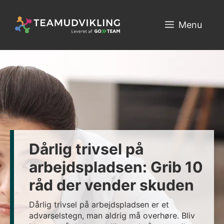
Hop
til
Menu
indhold
Dårlig trivsel på
arbejdspladsen: Grib 10
råd der vender skuden
Dårlig trivsel på arbejdspladsen er et
advarselstegn, man aldrig må overhøre. Bliv