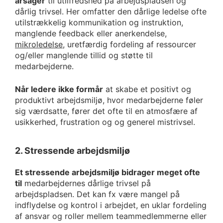
årsager
til utilfredshed på arbejdspladsen og
dårlig trivsel. Her omfatter den dårlige ledelse ofte
utilstrækkelig kommunikation og instruktion,
manglende feedback eller anerkendelse,
mikroledelse
, uretfærdig fordeling af ressourcer
og/eller manglende tillid og støtte til
medarbejderne.
Når ledere ikke formår
at skabe et positivt og
produktivt arbejdsmiljø, hvor medarbejderne føler
sig værdsatte, fører det ofte til en atmosfære af
usikkerhed, frustration og og generel mistrivsel.
2. Stressende arbejdsmiljø
Et stressende arbejdsmiljø bidrager meget ofte
til
medarbejdernes dårlige trivsel på
arbejdspladsen. Det kan fx være mangel på
indflydelse og kontrol i arbejdet, en uklar fordeling
af ansvar og roller mellem teammedlemmerne eller