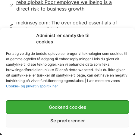
reba.global: Poor employee wellbeing is a
direct risk to business growth
mckinsey.com: The overlooked essentials of
employee well-being
Administrer samtykke til
cookies
forbes.com: Employee Wellbeing Is Non-
Negotiable
For at give dig de bedste oplevelser bruger vi teknologier som cookies til
at gemme og/eller få adgang til enhedsoplysninger. Hvis du giver dit
samtykke til disse teknologier, kan vi behandle data som f.eks.
browsingadfærd eller unikke ID'er på dette websted. Hvis du ikke giver
Andre læser videre…
dit samtykke eller trækker dit samtykke tilbage, kan det have en negativ
indvirkning på visse funktioner og egenskaber. | Læs mere om vores
Cookie- og privatlivspolitik her
Godkend cookies
Styrk jeres samarbejde. Er du klar til næste skridt?
Skab stærke teams med udvikling der løfter trivsel & performance.
Se præferencer
Se muligheder for teamudvikling