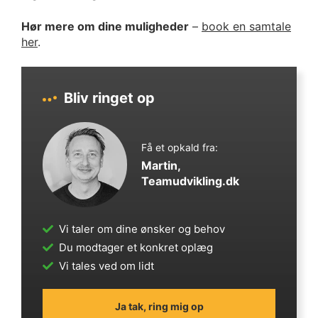
Hør mere om dine muligheder
–
book en samtale
her
.
Bliv ringet op
Få et opkald fra:
Martin,
Teamudvikling.dk
Vi taler om dine ønsker og behov
Du modtager et konkret oplæg
Vi tales ved om lidt
Ja tak, ring mig op