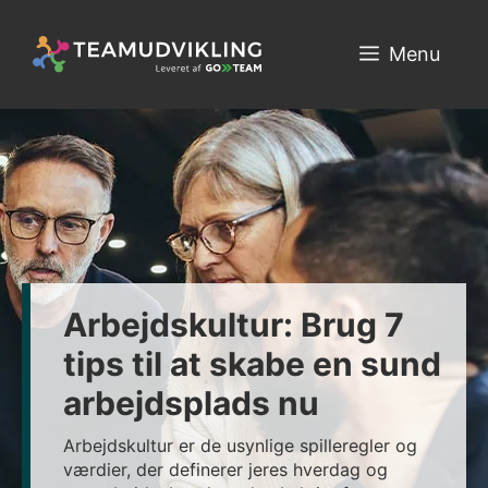
Hop
til
Menu
indhold
Arbejdskultur: Brug 7
tips til at skabe en sund
arbejdsplads nu
Arbejdskultur er de usynlige spilleregler og
værdier, der definerer jeres hverdag og